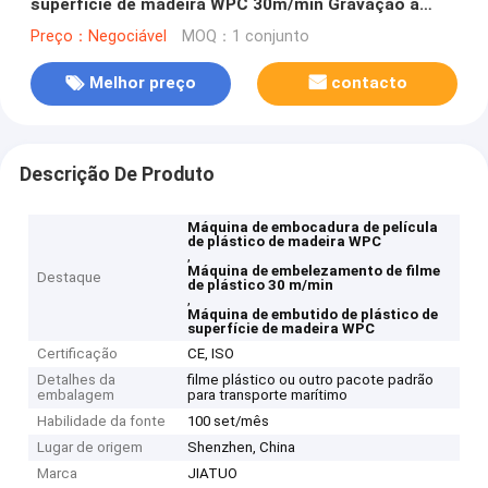
superfície de madeira WPC 30m/min Gravação a
laser
Preço：Negociável
MOQ：1 conjunto
Melhor preço
contacto
Descrição De Produto
Máquina de embocadura de película
de plástico de madeira WPC
,
Máquina de embelezamento de filme
Destaque
de plástico 30 m/min
,
Máquina de embutido de plástico de
superfície de madeira WPC
Certificação
CE, ISO
Detalhes da
filme plástico ou outro pacote padrão
embalagem
para transporte marítimo
Habilidade da fonte
100 set/mês
Lugar de origem
Shenzhen, China
Marca
JIATUO