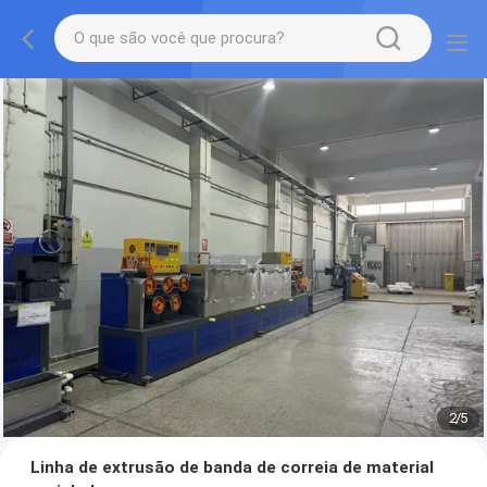
2
/
5
Linha de extrusão de banda de correia de material