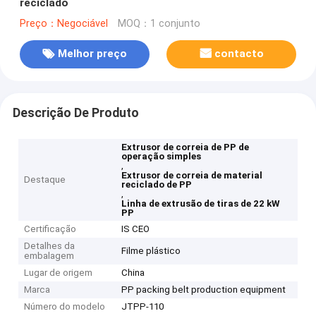
reciclado
Preço：Negociável
MOQ：1 conjunto
Melhor preço
contacto
Descrição De Produto
Extrusor de correia de PP de
operação simples
,
Extrusor de correia de material
Destaque
reciclado de PP
,
Linha de extrusão de tiras de 22 kW
PP
Certificação
IS CEO
Detalhes da
Filme plástico
embalagem
Lugar de origem
China
Marca
PP packing belt production equipment
Número do modelo
JTPP-110