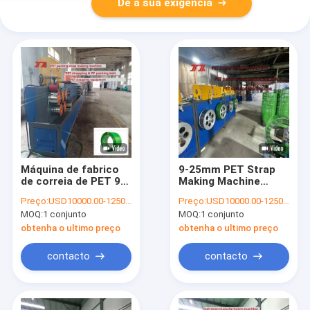
Dê a sua exigência
Máquina de fabrico
9-25mm PET Strap
de correia de PET 9-
Making Machine
25 mm Equipamento
Linha de produção de
Preço:
USD10000.00-125000.00
Preço:
USD10000.00-125000.00
de correia de aço de
cinturão de
MOQ:
1 conjunto
MOQ:
1 conjunto
plástico PET para
embalagem PET com
flocos de garrafa
100% PET Flasks de
obtenha o ultimo preço
obtenha o ultimo preço
100% PET
garrafas
contacto
contacto