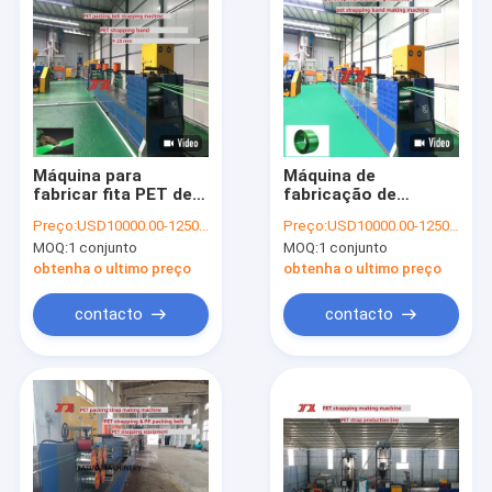
Máquina para
Máquina de
fabricar fita PET de
fabricação de
9-25mm, máquina de
correias de PET
Preço:
USD10000.00-125000.00
Preço:
USD10000.00-125000.00
cintagem PET com
Equipamento
MOQ:
1 conjunto
MOQ:
1 conjunto
flocos de garrafa
automatizado de
PET 100%
correias de PET
obtenha o ultimo preço
obtenha o ultimo preço
plástico de aço com
capacidades de
contacto
contacto
alongamento de alta
velocidade
Para casa
Produtos
Espetáculo VR