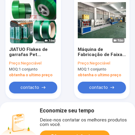
JIATUO Flakes de
Máquina de
garrafas Pet
Fabricação de Faixas
Strapping Band
de PET para Flascas
Preço:
Negociável
Preço:
Negociável
Machine 300KW
de Garrafas de PET
MOQ:
1 conjunto
MOQ:
1 conjunto
Fabricação de Rolos
100% Material
de Strapping
Reciclado
obtenha o ultimo preço
obtenha o ultimo preço
contacto
contacto
Economize seu tempo
Deixe-nos contatar os melhores produtos
com você.