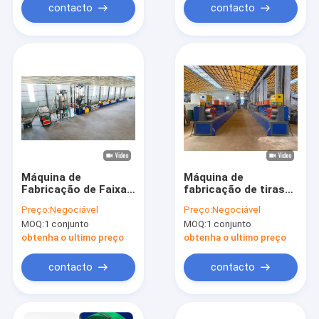
contacto
contacto
Máquina de
Máquina de
Fabricação de Faixas
fabricação de tiras
de Amarração de Pet
de PET recicladas de
Preço:
Negociável
Preço:
Negociável
12mm Largura
garrafas 200KW
MOQ:
1 conjunto
MOQ:
1 conjunto
Banda de fixação de
tiras de PET de alta
obtenha o ultimo preço
obtenha o ultimo preço
resistência
totalmente
contacto
contacto
automática