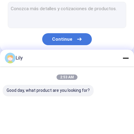
Linha de extrusão de cinta de estimação
Prendendo com correias a máquina de enrolamento da faixa
Máquina de embalagem automática
Continue
Correia de empacotamento do ANIMAL DE ESTIMAÇÃO
Faixa de embalagem de PP
Lily
Nossas Categorias
correia da embalagem que faz a máquina
2:53 AM
Máquina de impressão de fitas de embalagem
Good day, what product are you looking for?
Máquina de gravação de filme plástico
Máquina de ensaio de tração
Máquina de fazer
Máquina de fazer
Linha de extru
Mudança de tela de extrusão de plástico
cinta PP
cinta PET
faixa de cinta