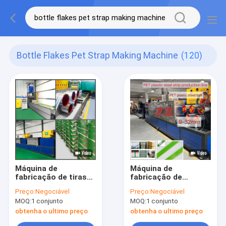
Bottle Flakes Pet Strap Making Machine
(120)
Máquina de
Máquina de
fabricação de tiras
fabricação de
de garrafas
cinturão de PET de 9-
Preço:
Negociável
Preço:
Negociável
recicladas de PET
25mm 100% PET
MOQ:
1 conjunto
MOQ:
1 conjunto
200KW Fabricação de
Botella Flake
tiras
Material PET Strap
obtenha o ultimo preço
obtenha o ultimo preço
Making Machine