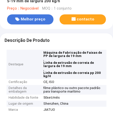
5-19 mm de largura 200 kg/h
Preço：Negociável
MOQ：1 conjunto
Melhor preço
contacto
Descrição De Produto
Máquina de Fabricação de Faixas de
PP de largura de 19 mm
,
Linha de extrusão de correia de
Destaque
largura de 19 mm
,
Linha de extrusão de correia pp 200
kg/H
Certificação
CE, ISO
Detalhes da
filme plástico ou outro pacote padrão
embalagem
para transporte marítimo
Habilidade da fonte
50set/mês
Lugar de origem
Shenzhen, China
Marca
JIATUO