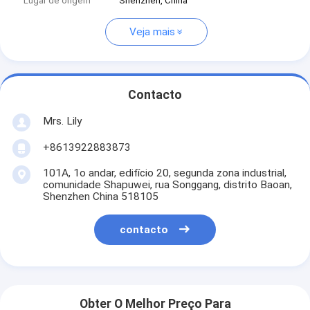
Lugar de origem
Shenzhen, China
Veja mais
Contacto
Mrs. Lily
+8613922883873
101A, 1o andar, edifício 20, segunda zona industrial,
comunidade Shapuwei, rua Songgang, distrito Baoan,
Shenzhen China 518105
contacto
Obter O Melhor Preço Para