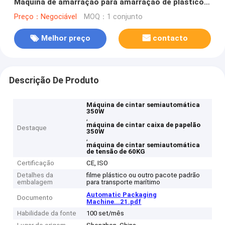
Máquina de amarração para amarração de plástico
PP PET
Preço：Negociável
MOQ：1 conjunto
Melhor preço
contacto
Descrição De Produto
Máquina de cintar semiautomática
350W
,
máquina de cintar caixa de papelão
Destaque
350W
,
máquina de cintar semiautomática
de tensão de 60KG
Certificação
CE, ISO
Detalhes da
filme plástico ou outro pacote padrão
embalagem
para transporte marítimo
Automatic Packaging
Documento
Machine...21.pdf
Habilidade da fonte
100 set/mês