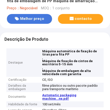
fita de embalagem de PP máquina de amarração
automática máquina de amarração de mesa
Preço：Negociável
MOQ：1 conjunto
Melhor preço
contacto
Descrição De Produto
Máquina automática de fixação de
tiras para fita PP
,
Máquina de fixação de cintos de
Destaque
escritório 5-15 mm
,
Máquina de embalagem de alta
velocidade com garantia
Certificação
CE, ISO
Detalhes da
filme plástico ou outro pacote padrão
embalagem
para transporte marítimo
Automatic packaging
Documento
machine...ne.pdf
Habilidade da fonte
100 set/mês