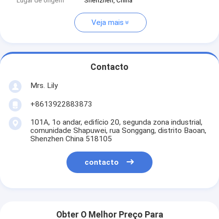
Lugar de origem
Shenzhen, China
Veja mais
Contacto
Mrs. Lily
+8613922883873
101A, 1o andar, edifício 20, segunda zona industrial,
comunidade Shapuwei, rua Songgang, distrito Baoan,
Shenzhen China 518105
contacto
Obter O Melhor Preço Para