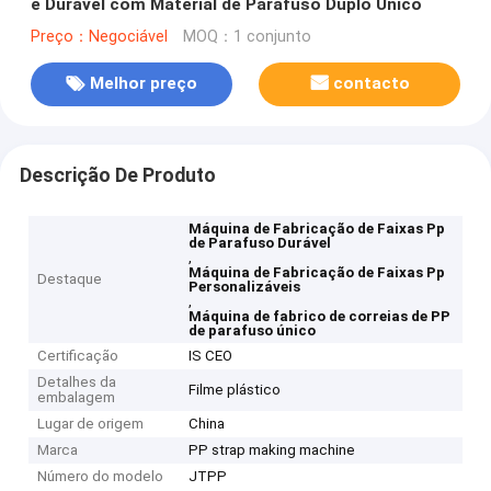
e Durável com Material de Parafuso Duplo Único
Preço：Negociável
MOQ：1 conjunto
Melhor preço
contacto
Descrição De Produto
Máquina de Fabricação de Faixas Pp
de Parafuso Durável
,
Máquina de Fabricação de Faixas Pp
Destaque
Personalizáveis
,
Máquina de fabrico de correias de PP
de parafuso único
Certificação
IS CEO
Detalhes da
Filme plástico
embalagem
Lugar de origem
China
Marca
PP strap making machine
Número do modelo
JTPP