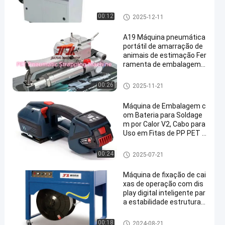
Máquina de embalagem auto
00:12
2025-12-11
mática
A19 Máquina pneumática
portátil de amarração de
animais de estimação Fer
ramenta de embalagem f
ácil de operar
Máquina de cintar pneumática
00:26
2025-11-21
Máquina de Embalagem c
om Bateria para Soldage
m por Calor V2, Cabo para
Uso em Fitas de PP PET d
e 13-16mm de Largura, Fe
rramenta de Embalagem
Máquina de embalagem auto
00:24
2025-07-21
Automática
mática
Máquina de fixação de cai
xas de operação com dis
play digital inteligente par
a estabilidade estrutural
Máquina de fixação de m
esa
Máquina de embalagem auto
00:18
2024-08-21