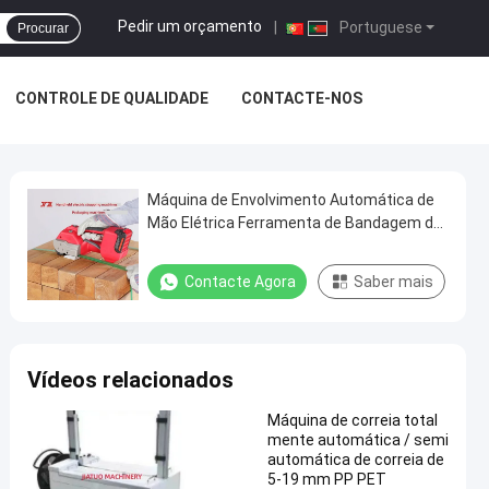
Pedir um orçamento
|
Portuguese
Procurar
CONTROLE DE QUALIDADE
CONTACTE-NOS
Máquina de Envolvimento Automática de
Mão Elétrica Ferramenta de Bandagem de
Fios Para Fios de PP PET
Contacte Agora
Saber mais
Vídeos relacionados
Máquina de correia total
mente automática / semi
automática de correia de
5-19 mm PP PET