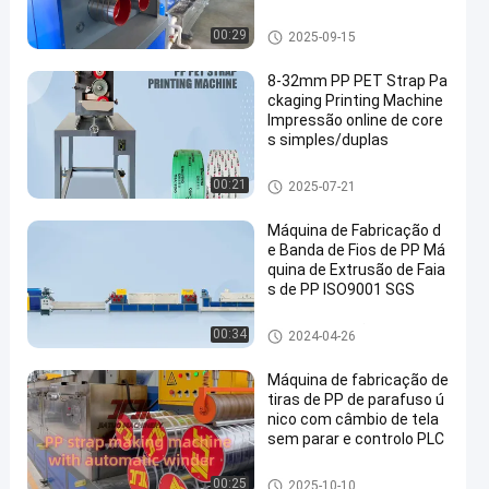
ras de plástico
Máquina de fazer cinta PP
00:29
2025-09-15
8-32mm PP PET Strap Pa
ckaging Printing Machine
Impressão online de core
s simples/duplas
Peças da máquina da extrusã
00:21
2025-07-21
o
Máquina de Fabricação d
e Banda de Fios de PP Má
quina de Extrusão de Faia
s de PP ISO9001 SGS
Linha de extrusão de faixa de
00:34
2024-04-26
cinta PP
Máquina de fabricação de
tiras de PP de parafuso ú
nico com câmbio de tela
sem parar e controlo PLC
Máquina de fazer cinta PP
00:25
2025-10-10