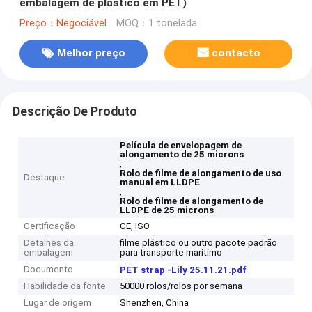
embalagem de plástico em PET)
Preço：Negociável
MOQ：1 tonelada
Melhor preço
contacto
Descrição De Produto
Película de envelopagem de
alongamento de 25 microns
,
Rolo de filme de alongamento de uso
Destaque
manual em LLDPE
,
Rolo de filme de alongamento de
LLDPE de 25 microns
Certificação
CE, ISO
Detalhes da
filme plástico ou outro pacote padrão
embalagem
para transporte marítimo
Documento
PET strap -Lily 25.11.21.pdf
Habilidade da fonte
50000 rolos/rolos por semana
Lugar de origem
Shenzhen, China