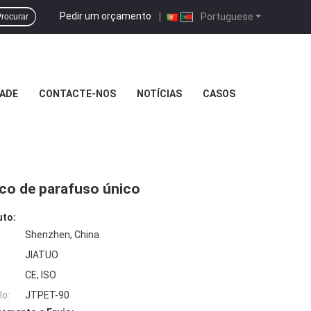
Pedir um orçamento
|
Portuguese
rocurar
DADE
CONTACTE-NOS
NOTÍCIAS
CASOS
ico de parafuso único
uto:
Shenzhen, China
JIATUO
CE, ISO
o:
JTPET-90