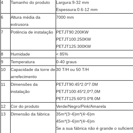
4
Tamanho do produto
Largura:9-32 mm
Espessura:0.6-12 mm
6
Altura média da
7000 mm
extrusora
7
Potência de instalação
PETJT90:200KW
PETJT100:250KW
PETJT125:300KW
8
Humidade
< 85%
9
Temperatura
0-40 graus
10
Capacidade da torre de
30 T/H ou 50 T/H
arrefecimento
11
Dimensões da
PETJT90:45*2.0*7.0M
instalação
PETJT100:45*2,0*7,0M
PETJT125:60*3.0*8.0M
12
Cor do produto
Verde/Negro/Pink/Amarela
13
Dimensão da fábrica
35m*(3~6)m*(4~6)m
45m*(3~6)m*(4~6)m
Se a sua fábrica não é grande o suficient