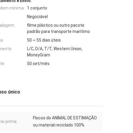
amento e Envio:
rdem mínima:
1 conjunto
Negociável
alagem:
filme plástico ou outro pacote
padrão para transporte marítimo
a:
50 ~ 55 dias úteis
mento:
L/C, D/A, T/T, Western Union,
MoneyGram
te:
50 set/mês
uso único
Flocos do ANIMAL DE ESTIMAÇÃO
ia-prima:
ou material reciclado 100%