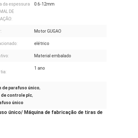
a da espessura
0.6-12mm
IMAL DE
AÇÃO:
:
Motor GUGAO
acionado:
elétrico
tivo:
Material embalado
1 ano
tia:
m de parafuso único
,
 de controle plc
,
afuso único
uso único/ Máquina de fabricação de tiras de