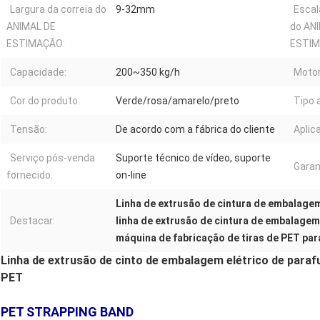
Largura da correia do
9-32mm
Escal
ANIMAL DE
do AN
ESTIMAÇÃO:
ESTIM
Capacidade:
200~350 kg/h
Motor
Cor do produto:
Verde/rosa/amarelo/preto
Tipo 
Tensão:
De acordo com a fábrica do cliente
Aplica
Serviço pós-venda
Suporte técnico de vídeo, suporte
Garan
fornecido:
on-line
Linha de extrusão de cintura de embalage
Destacar:
linha de extrusão de cintura de embalagem
máquina de fabricação de tiras de PET par
Linha de extrusão de cinto de embalagem elétrico de paraf
PET
PET STRAPPING BAND