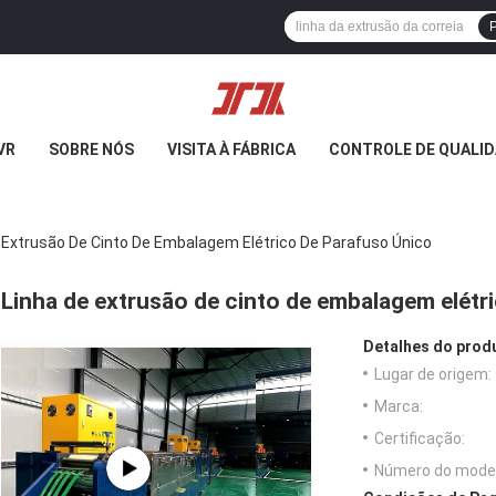
P
VR
SOBRE NÓS
VISITA À FÁBRICA
CONTROLE DE QUALI
 Extrusão De Cinto De Embalagem Elétrico De Parafuso Único
Linha de extrusão de cinto de embalagem elétr
Detalhes do prod
Lugar de origem:
Marca:
Certificação:
Número do model