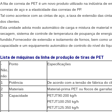
A fita de correia de PET é um novo produto utilizado na indústria de 
correias de aço e a elasticidade das correias de PP.
Tal como acontece com as cintas de aço, a taxa de extensão das cin
dos clientes.
Esta unidade adota modo automático de carga e mistura de material 
secagem, sistema de controle de temperatura de poupança de energi
fundido,Fornecedor de extensão e isolamento de fornos, bem como um
capacidade e um equipamento automático de controlo do nível do líqu
Lista de máquinas da linha de produção de tiras de PET
-
Ponto
Especificações
Não,
não.
1
Potência
De acordo com a tensão de fábrica do cl
2
Materiais
Material-prima PET ou flocos de garraf
3
Capacidade
PETJT90:200 kg/h
PETJT100:250 kg/h
PETJT125:350 kg/h