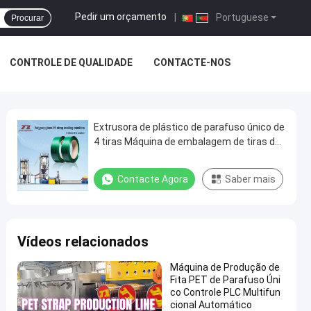
Pedir um orçamento
|
Portuguese
Procurar
CONTROLE DE QUALIDADE
CONTACTE-NOS
Extrusora de plástico de parafuso único de
4 tiras Máquina de embalagem de tiras de
plástico Linha de extrusão de PET
Contacte Agora
Saber mais
Vídeos relacionados
Máquina de Produção de
Fita PET de Parafuso Úni
co Controle PLC Multifun
cional Automático