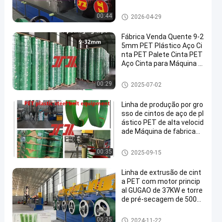
Linha de extrusão de cinta de
00:44
2026-04-29
estimação
Fábrica Venda Quente 9-2
5mm PET Plástico Aço Ci
nta PET Palete Cinta PET
Aço Cinta para Máquina d
e Cinta Pneumática Ligaç
ão Automática
Correia de empacotamento do
00:29
2025-07-02
ANIMAL DE ESTIMAÇÃO
Linha de produção por gro
sso de cintos de aço de pl
ástico PET de alta velocid
ade Máquina de fabricaçã
o de cintos de PET com si
stema de desumidificaçã
Máquina de fazer cinta PET
00:35
2025-09-15
o e secagem
Linha de extrusão de cint
a PET com motor princip
al GUGAO de 37KW e torre
de pré-secagem de 5000
L
Linha de extrusão de cinta de
00:35
2024-11-22